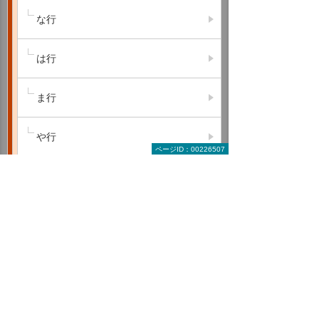
な行
は行
ま行
や行
ページID：00226507
ら行
わ行
A B C
D E F