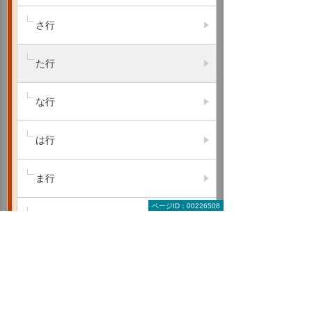
さ行
た行
な行
は行
ま行
ページID：00226508
や行
ら行
わ行