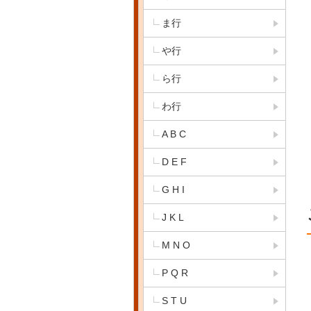
ま行
や行
ら行
わ行
A B C
D E F
G H I
J K L
M N O
P Q R
S T U