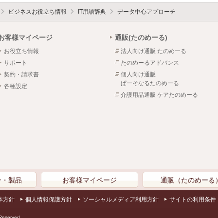
ビジネスお役立ち情報
IT用語辞典
データ中心アプローチ
お客様マイページ
通販(たのめーる)
お役立ち情報
法人向け通販 たのめーる
サポート
たのめーるアドバンス
契約・請求書
個人向け通販
ぱーそなるたのめーる
各種設定
介護用品通販 ケアたのめーる
ン・製品
お客様マイページ
通販（たのめーる
本方針
個人情報保護方針
ソーシャルメディア利用方針
サイトの利用条件
Reserved.