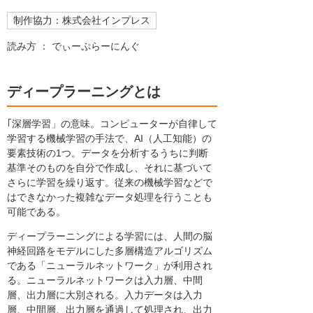
制作協力：株式会社インプレス
読み方 ： でぃーぷらーにんぐ
ディープラーニングとは
｢深層学習」の意味。コンピューターが自律して
学習する機械学習の手法で、AI（人工知能）の
要素技術の1つ。データを分析するうちに判断
基準そのものを自分で作成し、それに基づいて
さらに学習を繰り返す。従来の機械学習などで
はできなかった複雑なデータ処理を行うことも
可能である。
ディープラーニングによる学習には、人間の脳
神経回路をモデルにした多層構造アルゴリズム
である「ニューラルネットワーク」が利用され
る。ニューラルネットワークは入力層、中間
層、出力層に大別される。入力データは入力
層、中間層、出力層を通過して処理され、出力