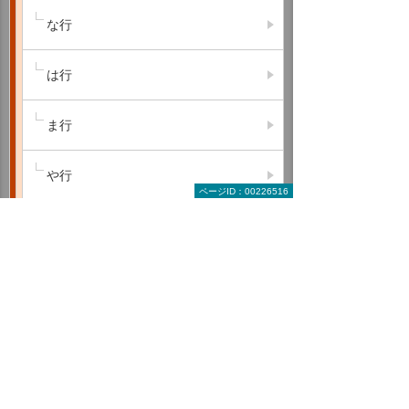
な行
は行
ま行
や行
ページID：00226516
ら行
わ行
A B C
D E F