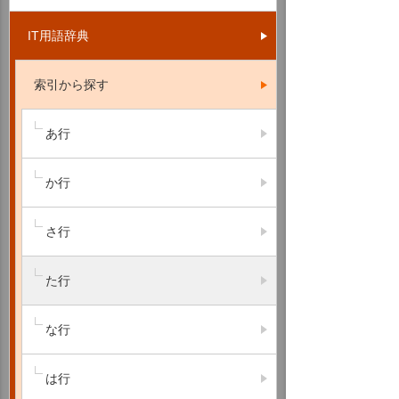
IT用語辞典
索引から探す
あ行
か行
さ行
た行
な行
は行