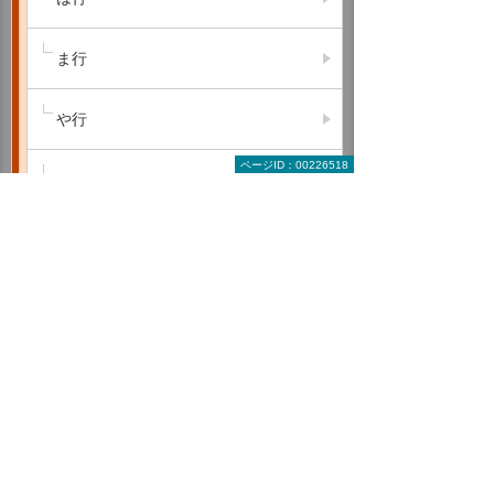
ま行
や行
ページID：00226518
ら行
わ行
A B C
D E F
G H I
J K L