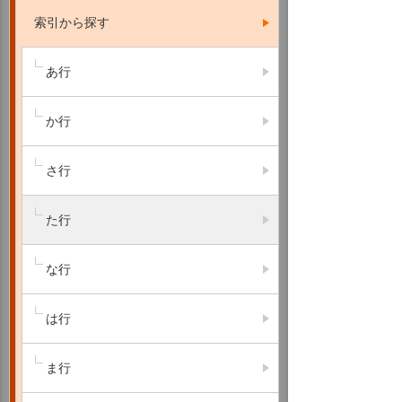
索引から探す
あ行
か行
さ行
た行
な行
は行
ま行