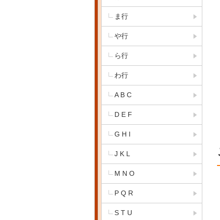
ま行
や行
ら行
わ行
A B C
D E F
G H I
J K L
M N O
P Q R
S T U