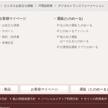
ビジネスお役立ち情報
IT用語辞典
デジタルトランスフォーメーション
お客様マイページ
通販(たのめーる)
お役立ち情報
法人向け通販 たのめーる
サポート
たのめーるアドバンス
契約・請求書
個人向け通販
ぱーそなるたのめーる
各種設定
介護用品通販 ケアたのめーる
ン・製品
お客様マイページ
通販（たのめーる
本方針
個人情報保護方針
ソーシャルメディア利用方針
サイトの利用条件
Reserved.