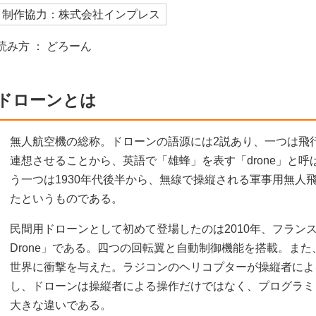
制作協力：株式会社インプレス
読み方 ： どろーん
ドローンとは
無人航空機の総称。ドローンの語源には2説あり、一つは飛
連想させることから、英語で「雄蜂」を表す「drone」と
う一つは1930年代後半から、無線で操縦される軍事用無人
たというものである。
民間用ドローンとして初めて登場したのは2010年、フラン
Drone」である。四つの回転翼と自動制御機能を搭載。また、
世界に衝撃を与えた。ラジコンのヘリコプターが操縦者によ
し、ドローンは操縦者による操作だけではなく、プログラミ
大きな違いである。