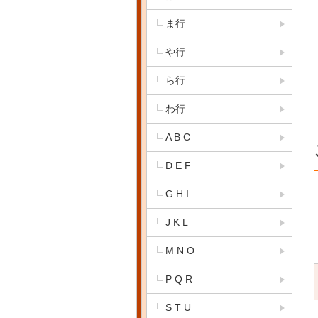
ま行
や行
ら行
わ行
A B C
D E F
G H I
J K L
M N O
P Q R
S T U