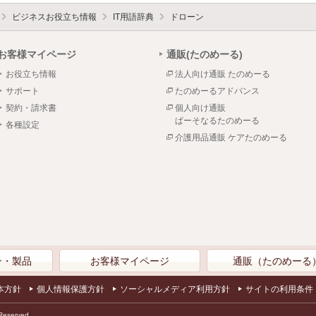
ビジネスお役立ち情報
IT用語辞典
ドローン
お客様マイページ
通販(たのめーる)
お役立ち情報
法人向け通販 たのめーる
サポート
たのめーるアドバンス
契約・請求書
個人向け通販
ぱーそなるたのめーる
各種設定
介護用品通販 ケアたのめーる
ン・製品
お客様マイページ
通販（たのめーる
本方針
個人情報保護方針
ソーシャルメディア利用方針
サイトの利用条件
Reserved.