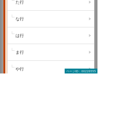
た行
な行
は行
ま行
や行
ページID：00226555
ら行
わ行
A B C
D E F