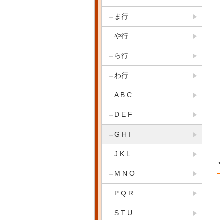
ま行
や行
ら行
わ行
A B C
D E F
G H I
J K L
M N O
P Q R
S T U