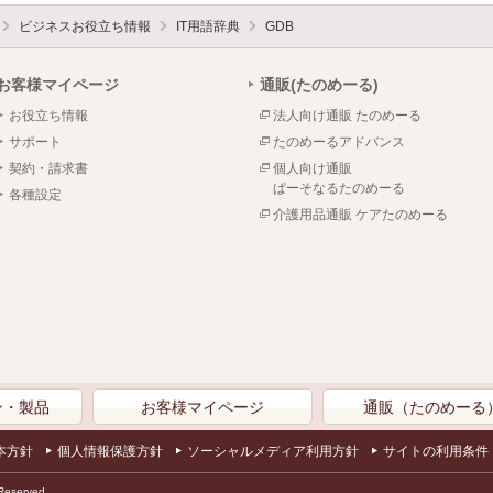
ビジネスお役立ち情報
IT用語辞典
GDB
お客様マイページ
通販(たのめーる)
お役立ち情報
法人向け通販 たのめーる
サポート
たのめーるアドバンス
契約・請求書
個人向け通販
ぱーそなるたのめーる
各種設定
介護用品通販 ケアたのめーる
ン・製品
お客様マイページ
通販（たのめーる
本方針
個人情報保護方針
ソーシャルメディア利用方針
サイトの利用条件
Reserved.