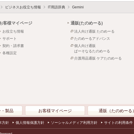
ビジネスお役立ち情報
IT用語辞典
Gemini
お客様マイページ
通販(たのめーる)
お役立ち情報
法人向け通販 たのめーる
サポート
たのめーるアドバンス
契約・請求書
個人向け通販
ぱーそなるたのめーる
各種設定
介護用品通販 ケアたのめーる
ン・製品
お客様マイページ
通販（たのめーる
本方針
個人情報保護方針
ソーシャルメディア利用方針
サイトの利用条件
Reserved.