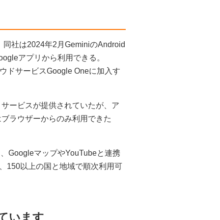
は2024年2月GeminiのAndroid
oogleアプリから利用できる。
ラウドサービスGoogle Oneに加入す
ャットサービスが提供されていたが、ア
dはブラウザーからのみ利用できた
oogleマップやYouTubeと連携
、150以上の国と地域で順次利用可
ています