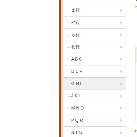
ま行
や行
ら行
わ行
A B C
D E F
G H I
J K L
M N O
P Q R
S T U