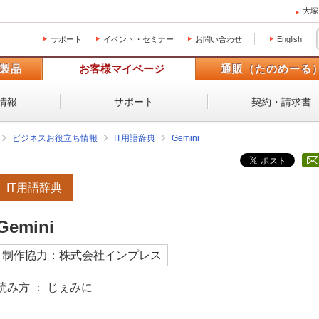
大塚
サポート
イベント・セミナー
お問い合わせ
English
製品
お客様マイページ
通販（たのめーる
情報
サポート
契約・請求書
ビジネスお役立ち情報
IT用語辞典
Gemini
IT用語辞典
Gemini
制作協力：株式会社インプレス
読み方 ： じぇみに