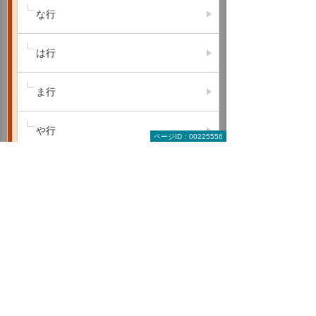
な行
は行
ま行
や行
ページID：00225556
ら行
わ行
A B C
D E F