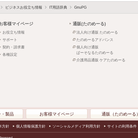
ビジネスお役立ち情報
IT用語辞典
GnuPG
お客様マイページ
通販(たのめーる)
お役立ち情報
法人向け通販 たのめーる
サポート
たのめーるアドバンス
契約・請求書
個人向け通販
ぱーそなるたのめーる
各種設定
介護用品通販 ケアたのめーる
ン・製品
お客様マイページ
通販（たのめーる
本方針
個人情報保護方針
ソーシャルメディア利用方針
サイトの利用条件
Reserved.