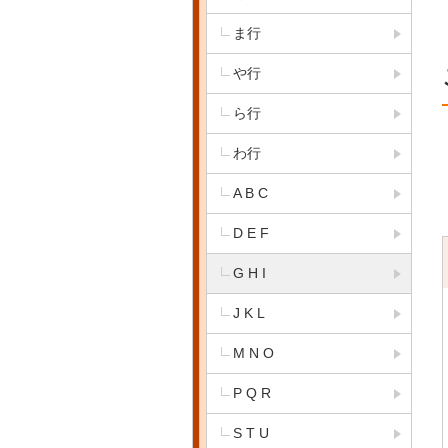
ま行
や行
ら行
わ行
A B C
D E F
G H I
J K L
M N O
P Q R
S T U