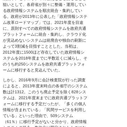
狙いとして、各府省が別々に整備・運用してい
る政府情報システムを順次統合・集約してい
る。政府が2013年に公表した「政府情報システ
ム改革ロードマップ」では、2021年度を目途
に、原則すべての政府情報システムを政府共通
プラットフォームに統合・集約し、クラウド化
が見込めないシステムは統廃合や独自の刷新に
よって3割減を目指すこととした。当初は、
2012年度に1500ほど存在していた政府情報シ
ステムを2018年度までに半数近くに減らし、そ
のうち約250システムを政府共通プラットフォ
ームに移行すると見込んでいた。
しかし、2016年9月に会計検査院が行った調査
によると、2013年度末時点の各省庁のシステム
数は計1312。このうち廃止予定を除く828シス
テムは、2021年度末までに政府共通プラットフ
ォームに移行する予定だったが、「多くの個人
情報が含まれている」「民間サービスを利用し
ている」といった理由で、509システム
（61％）に移行予定がないと分かり、政府情報