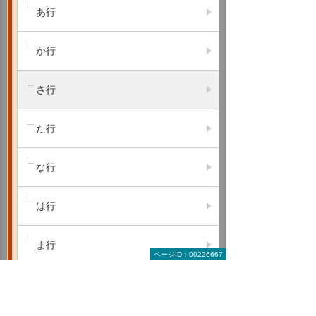
あ行
か行
さ行
た行
な行
は行
ま行
ページID：00226667
や行