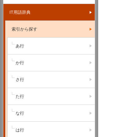
IT用語辞典
索引から探す
あ行
か行
さ行
た行
な行
は行