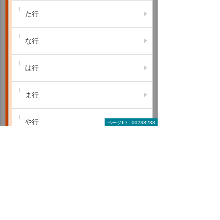
た行
な行
は行
ま行
や行
ページID：00238238
ら行
わ行
A B C