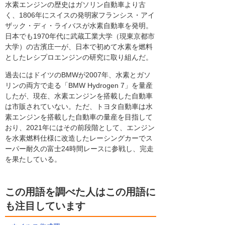
水素エンジンの歴史はガソリン自動車より古
く、1806年にスイスの発明家フランシス・アイ
ザック・ディ・ライバスが水素自動車を発明。
日本でも1970年代に武蔵工業大学（現東京都市
大学）の古濱庄一が、日本で初めて水素を燃料
としたレシプロエンジンの研究に取り組んだ。
過去にはドイツのBMWが2007年、水素とガソ
リンの両方で走る「BMW Hydrogen 7」を量産
したが、現在、水素エンジンを搭載した自動車
は市販されていない。ただ、トヨタ自動車は水
素エンジンを搭載した自動車の量産を目指して
おり、2021年にはその前段階として、エンジン
を水素燃料仕様に改造したレーシングカーでス
ーパー耐久の富士24時間レースに参戦し、完走
を果たしている。
この用語を調べた人はこの用語に
も注目しています