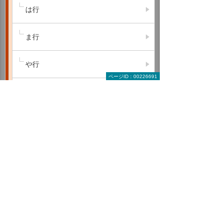
は行
ま行
や行
ページID：00226691
ら行
わ行
A B C
D E F
G H I