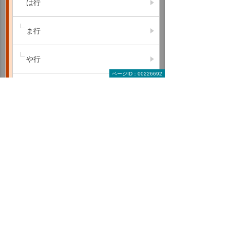
は行
ま行
や行
ページID：00226692
ら行
わ行
A B C
D E F
G H I
J K L