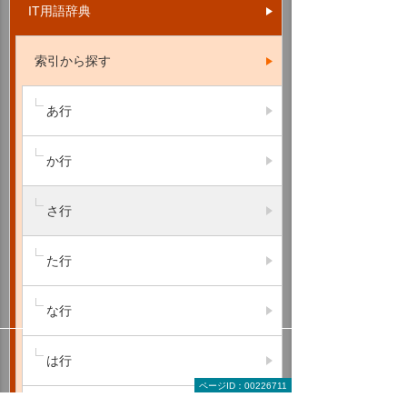
IT用語辞典
索引から探す
あ行
か行
さ行
た行
な行
は行
ページID：00226711