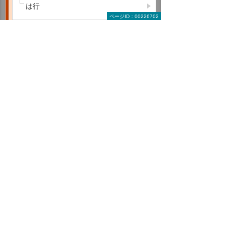
は行
ページID：00226702
ま行
や行
ら行
わ行
A B C
D E F
G H I