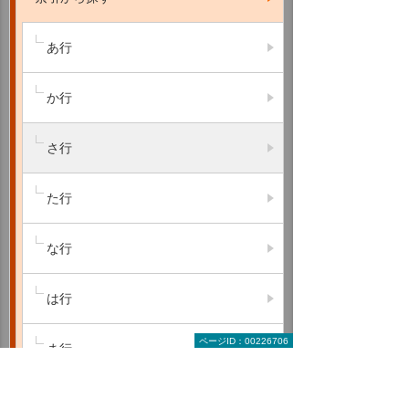
あ行
か行
さ行
た行
な行
は行
ページID：00226706
ま行
や行