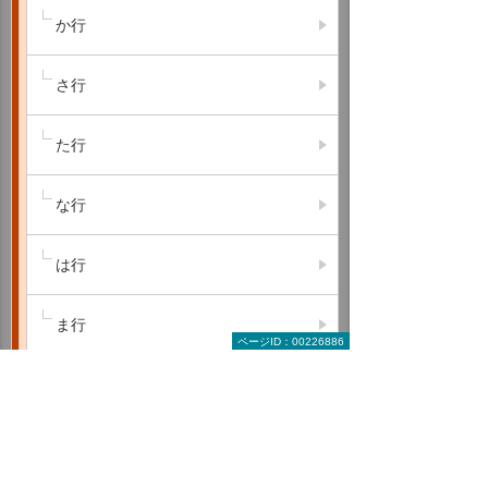
か行
さ行
た行
な行
は行
ま行
ページID：00226886
や行
ら行