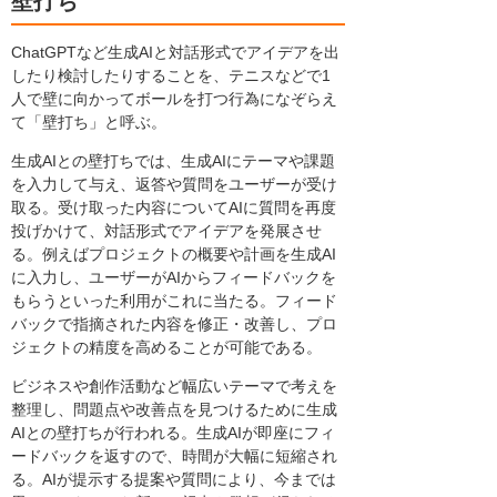
壁打ち
ChatGPTなど生成AIと対話形式でアイデアを出
したり検討したりすることを、テニスなどで1
人で壁に向かってボールを打つ行為になぞらえ
て「壁打ち」と呼ぶ。
生成AIとの壁打ちでは、生成AIにテーマや課題
を入力して与え、返答や質問をユーザーが受け
取る。受け取った内容についてAIに質問を再度
投げかけて、対話形式でアイデアを発展させ
る。例えばプロジェクトの概要や計画を生成AI
に入力し、ユーザーがAIからフィードバックを
もらうといった利用がこれに当たる。フィード
バックで指摘された内容を修正・改善し、プロ
ジェクトの精度を高めることが可能である。
ビジネスや創作活動など幅広いテーマで考えを
整理し、問題点や改善点を見つけるために生成
AIとの壁打ちが行われる。生成AIが即座にフィ
ードバックを返すので、時間が大幅に短縮され
る。AIが提示する提案や質問により、今までは