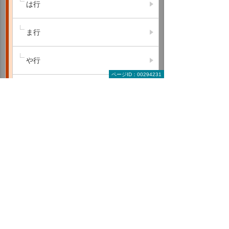
は行
ま行
や行
ページID：00294231
ら行
わ行
A B C
D E F
G H I
J K L