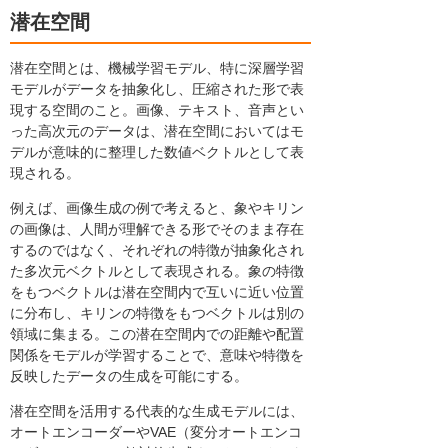
潜在空間
潜在空間とは、機械学習モデル、特に深層学習
モデルがデータを抽象化し、圧縮された形で表
現する空間のこと。画像、テキスト、音声とい
った高次元のデータは、潜在空間においてはモ
デルが意味的に整理した数値ベクトルとして表
現される。
例えば、画像生成の例で考えると、象やキリン
の画像は、人間が理解できる形でそのまま存在
するのではなく、それぞれの特徴が抽象化され
た多次元ベクトルとして表現される。象の特徴
をもつベクトルは潜在空間内で互いに近い位置
に分布し、キリンの特徴をもつベクトルは別の
領域に集まる。この潜在空間内での距離や配置
関係をモデルが学習することで、意味や特徴を
反映したデータの生成を可能にする。
潜在空間を活用する代表的な生成モデルには、
オートエンコーダーやVAE（変分オートエンコ