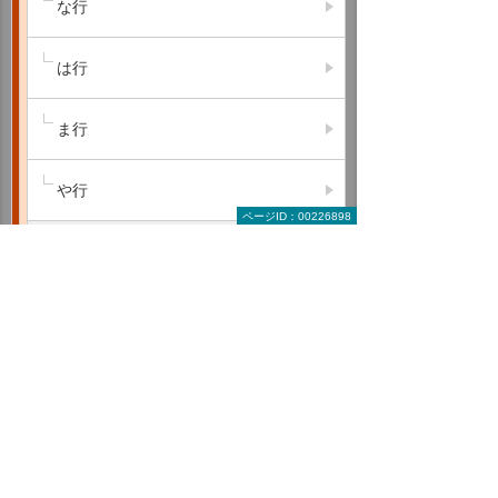
な行
は行
ま行
や行
ページID：00226898
ら行
わ行
A B C
D E F
G H I