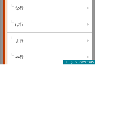
な行
は行
ま行
や行
ページID：00226905
ら行
わ行
A B C
D E F