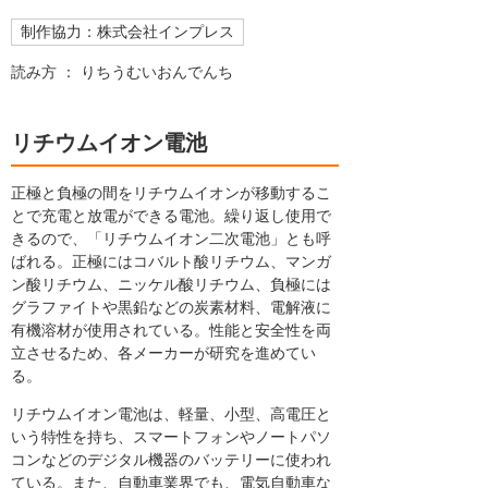
制作協力：株式会社インプレス
読み方 ： りちうむいおんでんち
リチウムイオン電池
正極と負極の間をリチウムイオンが移動するこ
とで充電と放電ができる電池。繰り返し使用で
きるので、「リチウムイオン二次電池」とも呼
ばれる。正極にはコバルト酸リチウム、マンガ
ン酸リチウム、ニッケル酸リチウム、負極には
グラファイトや黒鉛などの炭素材料、電解液に
有機溶材が使用されている。性能と安全性を両
立させるため、各メーカーが研究を進めてい
る。
リチウムイオン電池は、軽量、小型、高電圧と
いう特性を持ち、スマートフォンやノートパソ
コンなどのデジタル機器のバッテリーに使われ
ている。また、自動車業界でも、電気自動車な