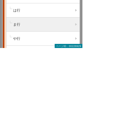
は行
ま行
や行
ページID：00226929
ら行
わ行
A B C
D E F
G H I