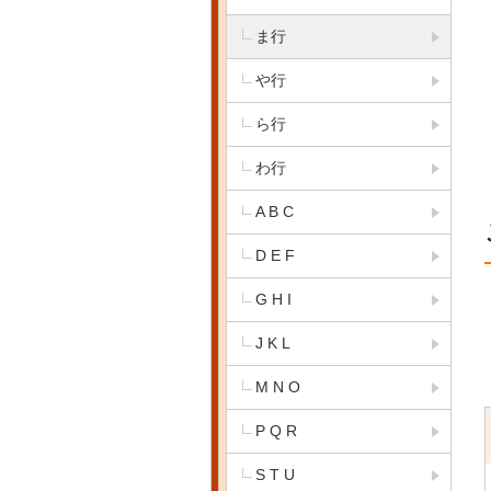
ま行
や行
ら行
わ行
A B C
D E F
G H I
J K L
M N O
P Q R
S T U