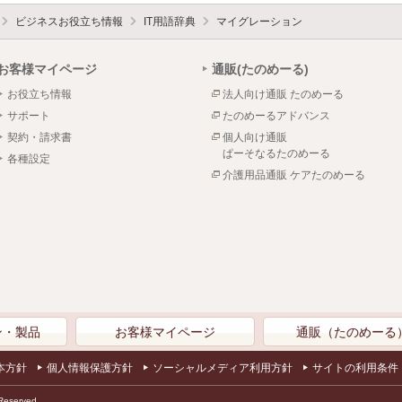
ビジネスお役立ち情報
IT用語辞典
マイグレーション
お客様マイページ
通販(たのめーる)
お役立ち情報
法人向け通販 たのめーる
サポート
たのめーるアドバンス
契約・請求書
個人向け通販
ぱーそなるたのめーる
各種設定
介護用品通販 ケアたのめーる
ン・製品
お客様マイページ
通販（たのめーる
本方針
個人情報保護方針
ソーシャルメディア利用方針
サイトの利用条件
Reserved.