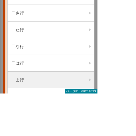
さ行
た行
な行
は行
ま行
ページID：00231833
や行
ら行
わ行