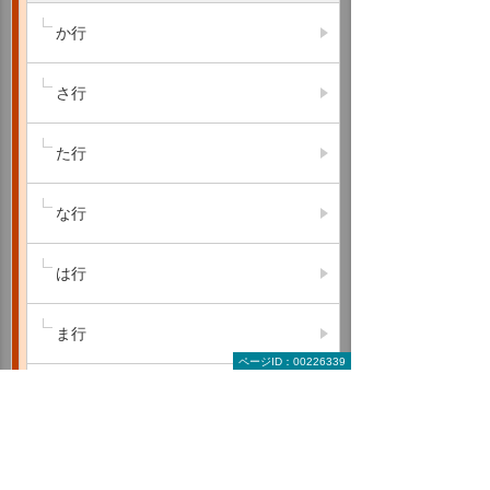
か行
さ行
た行
な行
は行
ま行
ページID：00226339
や行
ら行