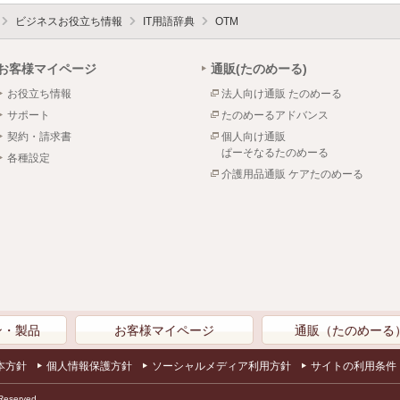
ビジネスお役立ち情報
IT用語辞典
OTM
お客様マイページ
通販(たのめーる)
お役立ち情報
法人向け通販 たのめーる
サポート
たのめーるアドバンス
契約・請求書
個人向け通販
ぱーそなるたのめーる
各種設定
介護用品通販 ケアたのめーる
ン・製品
お客様マイページ
通販（たのめーる
本方針
個人情報保護方針
ソーシャルメディア利用方針
サイトの利用条件
Reserved.