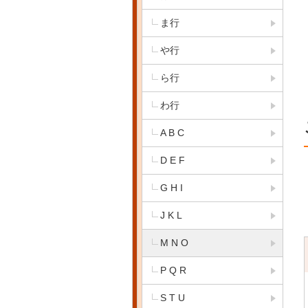
ま行
や行
ら行
わ行
A B C
D E F
G H I
J K L
M N O
P Q R
S T U