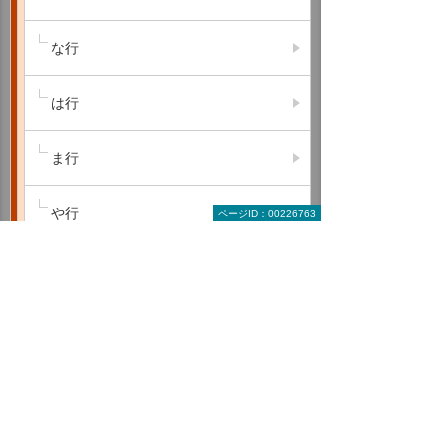
な行
は行
ま行
や行
ページID：00226763
ら行
わ行
A B C
D E F