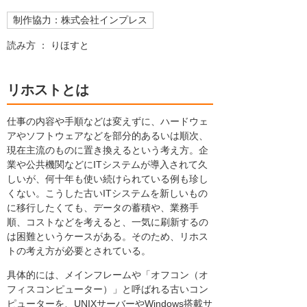
制作協力：株式会社インプレス
読み方 ： りほすと
リホストとは
仕事の内容や手順などは変えずに、ハードウェ
アやソフトウェアなどを部分的あるいは順次、
現在主流のものに置き換えるという考え方。企
業や公共機関などにITシステムが導入されて久
しいが、何十年も使い続けられている例も珍し
くない。こうした古いITシステムを新しいもの
に移行したくても、データの蓄積や、業務手
順、コストなどを考えると、一気に刷新するの
は困難というケースがある。そのため、リホス
トの考え方が必要とされている。
具体的には、メインフレームや「オフコン（オ
フィスコンピューター）」と呼ばれる古いコン
ピューターを、UNIXサーバーやWindows搭載サ