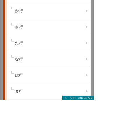
か行
さ行
た行
な行
は行
ま行
ページID：00226779
や行
ら行