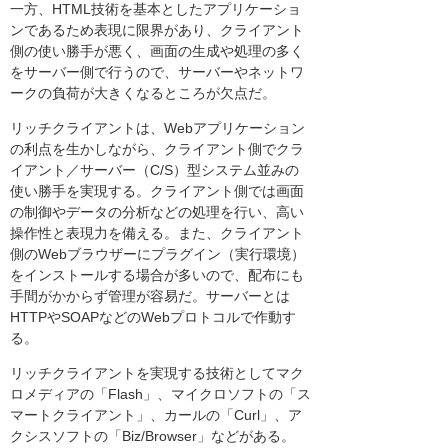
一方、HTML技術を基本としたアプリケーショ
ンであるため表現に限界があり、クライアント
側の使い勝手が悪く、画面の生成や処理の多く
をサーバー側で行うので、サーバーやネットワ
ークの負荷が大きくなるところが欠点だ。
リッチクライアントは、Webアプリケーション
の利点を生かしながら、クライアント側でクラ
イアント／サーバー（C/S）型システム並みの
使い勝手を実現する。クライアント側では画面
の制御やデータの分析などの処理を行い、高い
操作性と表現力を備える。また、クライアント
側のWebブラウザーにプラグイン（実行環境）
をインストールする場合が多いので、配布にも
手間がかからず管理が容易だ。サーバーとは
HTTPやSOAPなどのWebプロトコルで作動す
る。
リッチクライアントを実現する技術としてマク
ロメディアの「Flash」、マイクロソフトの「ス
マートクライアント」、カールの「Curl」、ア
クシスソフトの「Biz/Browser」などがある。