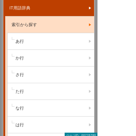
IT用語辞典
索引から探す
あ行
か行
さ行
た行
な行
は行
ページID：00226780