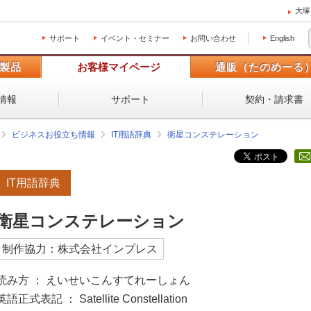
大塚
サポート
イベント・セミナー
お問い合わせ
English
製品
お客様マイページ
通販（たのめーる
情報
サポート
契約・請求書
ビジネスお役立ち情報
IT用語辞典
衛星コンステレーション
IT用語辞典
衛星コンステレーション
制作協力：株式会社インプレス
読み方 ： えいせいこんすてれーしょん
英語正式表記 ： Satellite Constellation