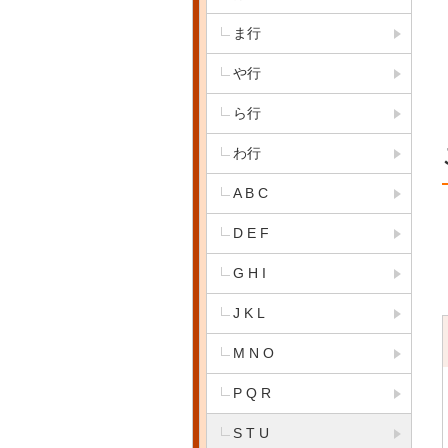
ま行
や行
ら行
わ行
A B C
D E F
G H I
J K L
M N O
P Q R
S T U