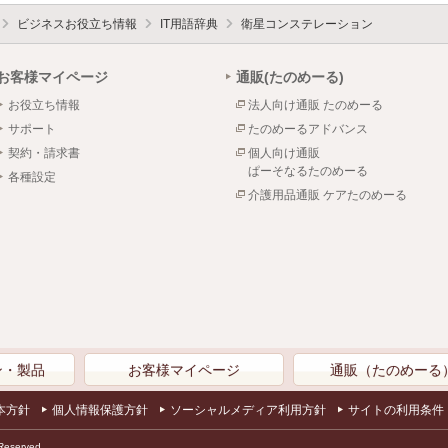
ビジネスお役立ち情報
IT用語辞典
衛星コンステレーション
お客様マイページ
通販(たのめーる)
お役立ち情報
法人向け通販 たのめーる
サポート
たのめーるアドバンス
契約・請求書
個人向け通販
ぱーそなるたのめーる
各種設定
介護用品通販 ケアたのめーる
ン・製品
お客様マイページ
通販（たのめーる
本方針
個人情報保護方針
ソーシャルメディア利用方針
サイトの利用条件
Reserved.