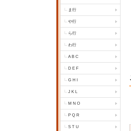
ま行
や行
ら行
わ行
A B C
D E F
G H I
J K L
M N O
P Q R
S T U