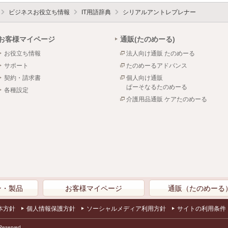
ビジネスお役立ち情報
IT用語辞典
シリアルアントレプレナー
お客様マイページ
通販(たのめーる)
お役立ち情報
法人向け通販 たのめーる
サポート
たのめーるアドバンス
契約・請求書
個人向け通販
ぱーそなるたのめーる
各種設定
介護用品通販 ケアたのめーる
ン・製品
お客様マイページ
通販（たのめーる
本方針
個人情報保護方針
ソーシャルメディア利用方針
サイトの利用条件
Reserved.