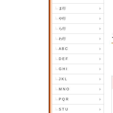
ま行
や行
ら行
わ行
A B C
D E F
G H I
J K L
M N O
P Q R
S T U