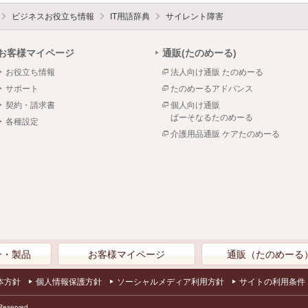
ビジネスお役立ち情報
IT用語辞典
サイレント障害
お客様マイページ
通販(たのめーる)
お役立ち情報
法人向け通販 たのめーる
サポート
たのめーるアドバンス
契約・請求書
個人向け通販
ぱーそなるたのめーる
各種設定
介護用品通販 ケアたのめーる
ン・製品
お客様マイページ
通販（たのめーる
本方針
個人情報保護方針
ソーシャルメディア利用方針
サイトの利用条件
Reserved.