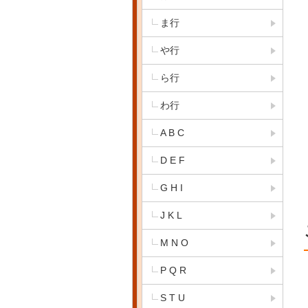
ま行
や行
ら行
わ行
A B C
D E F
G H I
J K L
M N O
P Q R
S T U