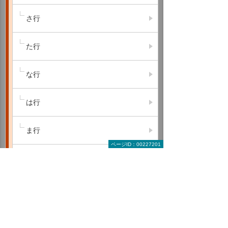
さ行
た行
な行
は行
ま行
ページID：00227201
や行
ら行
わ行