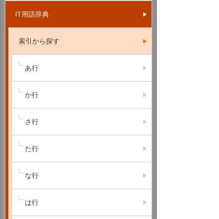
IT用語辞典
索引から探す
あ行
か行
さ行
た行
な行
は行