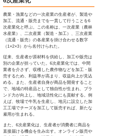
6次産業化
農業・漁業などの一次産業の生産者が、製造や
加工、流通・販売までを一貫して行うことを6
次産業化と呼ぶ。この名称は、一次産業（農林
水産業）、二次産業（製造・加工）、三次産業
（流通・販売）の各産業を掛け合わせる数字
（1×2×3）から名付けられた。
従来、生産者が原材料を供給し、加工や販売は
別の企業が担っていた。6次産業化では、中間
業者を介さず、収穫した農作物などを加工・販
売するため、利益率が高まり、収益向上が見込
める。また、生産者自身が商品を開発すること
で、地域の特産品として独自性が生まれ、ブラ
ンド力が向上し、地域活性化にも貢献する。例
えば、牧場で牛乳を生産し、地元に設立した加
工工場でチーズを加工して販売すれば、新たな
雇用が生まれる。
また、6次産業化は、生産者が消費者に商品を
直接届ける機会を生み出す。オンライン販売や