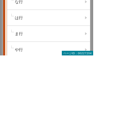
な行
は行
ま行
や行
ページID：00227204
ら行
わ行
A B C
D E F
G H I