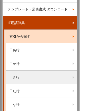
テンプレート・業務書式 ダウンロード
IT用語辞典
索引から探す
あ行
か行
さ行
た行
な行