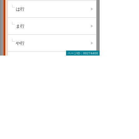
は行
ま行
や行
ページID：00274400
ら行
わ行
A B C
D E F
G H I