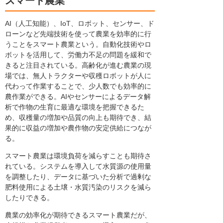
スマート農業
AI（人工知能）、IoT、ロボット、センサー、ド
ローンなど先端技術を使って農業を効率的に行
うことをスマート農業という。自動化技術やロ
ボットを活用して、労働力不足の問題を緩和で
きると注目されている。高齢化が進む農業の現
場では、無人トラクターや収穫ロボットが人に
代わって作業することで、少人数でも効率的に
農作業ができる。AIやセンサーによるデータ解
析で作物の生育に最適な環境を把握できるた
め、収穫量の増加や品質の向上も期待でき、結
果的に収益の増加や農作物の安定供給につなが
る。
スマート農業は環境負荷を減らすことも期待さ
れている。システムを導入して水質源の使用量
を調整したり、データに基づいた分析で過剰な
肥料使用による土壌・水質汚染のリスクを減ら
したりできる。
農業の効率化が期待できるスマート農業だが、