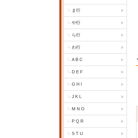
ま行
や行
ら行
わ行
A B C
D E F
G H I
J K L
M N O
P Q R
S T U