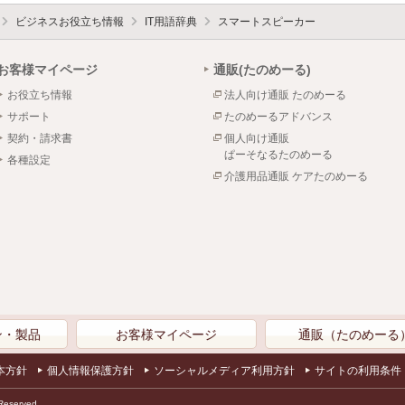
ビジネスお役立ち情報
IT用語辞典
スマートスピーカー
お客様マイページ
通販(たのめーる)
お役立ち情報
法人向け通販 たのめーる
サポート
たのめーるアドバンス
契約・請求書
個人向け通販
ぱーそなるたのめーる
各種設定
介護用品通販 ケアたのめーる
ン・製品
お客様マイページ
通販（たのめーる
本方針
個人情報保護方針
ソーシャルメディア利用方針
サイトの利用条件
Reserved.