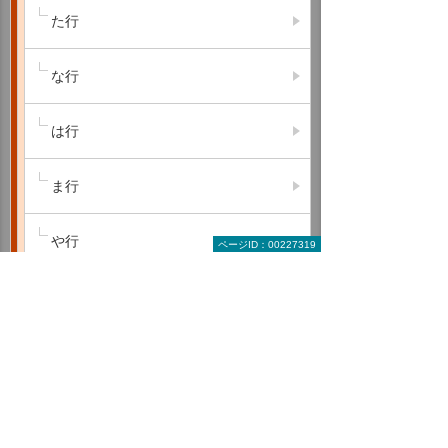
た行
な行
は行
ま行
や行
ページID：00227319
ら行
わ行
A B C