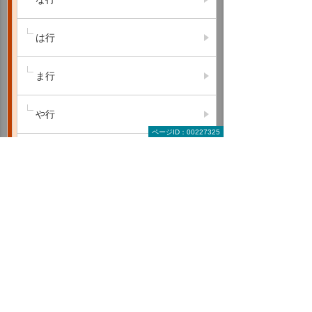
は行
ま行
や行
ページID：00227325
ら行
わ行
A B C
D E F
G H I