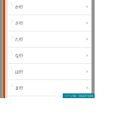
か行
さ行
た行
な行
は行
ま行
ページID：00227336
や行
ら行