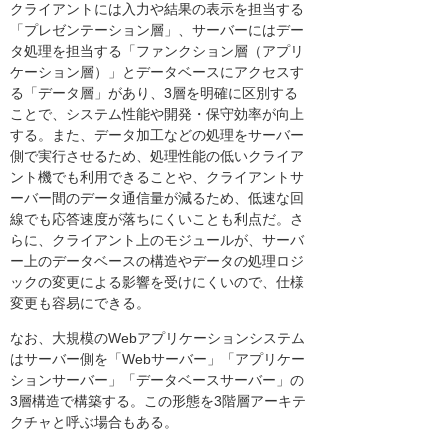
クライアントには入力や結果の表示を担当する
「プレゼンテーション層」、サーバーにはデー
タ処理を担当する「ファンクション層（アプリ
ケーション層）」とデータベースにアクセスす
る「データ層」があり、3層を明確に区別する
ことで、システム性能や開発・保守効率が向上
する。また、データ加工などの処理をサーバー
側で実行させるため、処理性能の低いクライア
ント機でも利用できることや、クライアントサ
ーバー間のデータ通信量が減るため、低速な回
線でも応答速度が落ちにくいことも利点だ。さ
らに、クライアント上のモジュールが、サーバ
ー上のデータベースの構造やデータの処理ロジ
ックの変更による影響を受けにくいので、仕様
変更も容易にできる。
なお、大規模のWebアプリケーションシステム
はサーバー側を「Webサーバー」「アプリケー
ションサーバー」「データベースサーバー」の
3層構造で構築する。この形態を3階層アーキテ
クチャと呼ぶ場合もある。