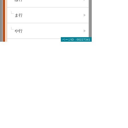
ま行
や行
ページID：00227341
ら行
わ行
A B C
D E F
G H I
J K L