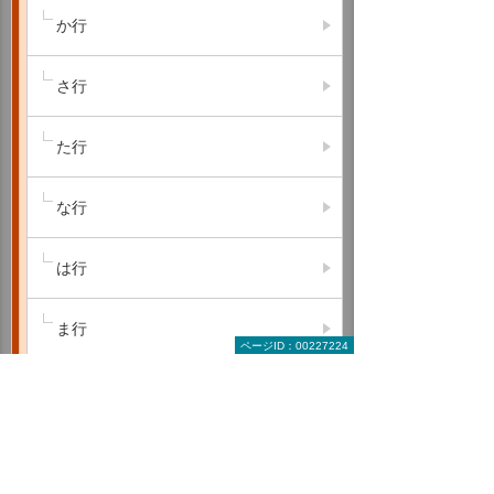
か行
さ行
た行
な行
は行
ま行
ページID：00227224
や行
ら行