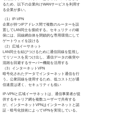
るため、以下の企業向けWANサービスを利用す
る企業が多い。
（1）IP-VPN
企業が持つIPアドレス間で複数のルーターを設
置してLAN同士を接続する。セキュリティの確
保には、回線網自体を閉鎖的な専用環境にして
ゲートウェイを設ける
（2）広域イーサネット
LAN同士を結びつけるために通信回線を監視し
てリソースを見つけ出し、通信データの衝突や
混雑を回避するサーバー機能を活用する
（3）インターネットVPN
暗号化されたデータでインターネット通信を行
う。公衆回線を使用するため、低コストだが通
信速度は遅く、セキュリティも低い
IP-VPNと広域イーサネットは、通信事業者が提
供するキャリア網を複数ユーザーで共有する
が、インターネットVPNはインターネットと認
証・暗号化技術によってVPNを実現している。