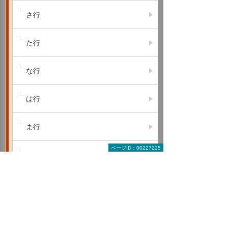
さ行
た行
な行
は行
ま行
ページID：00227225
や行
ら行
わ行